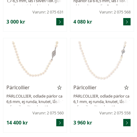
1,7-6,5 mm, lås i silver/18K guld
npärlor ca 6-6,5 mm, lås i 18K g
med syntetisk rubin och rosens
uld med turmalin, Engelbert, St
lipade diamanter, antik, E. Axels
ockholm 1960 längd 48 cm.
Varunr: 2 075 631
Varunr: 2 075 568
son, Stockholm 1916, längd 56
3 000 kr
4 080 kr
cm, vikt 15,4 g, säkerhetskedja,
Pärlcollier
Pärlcollier
PÄRLCOLLIER, odlade pärlor ca
PÄRLCOLLIER, odlade pärlor ca
6,6 mm, ej runda, knutet, lås i st
6,1 mm, ej runda, knutet, lås i st
erlingsilver, längd ca 46 cm.
erlingsilver, längd ca 46 cm.
Varunr: 2 075 560
Varunr: 2 075 558
14 400 kr
3 960 kr