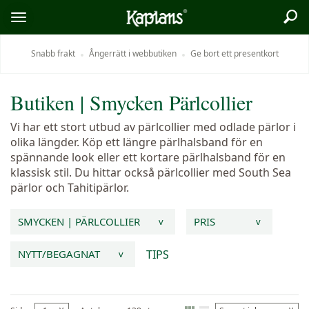
Sök
Logo
Öppna/stäng
meny
Snabb frakt
Ångerrätt i webbutiken
Ge bort ett presentkort
Butiken
|
Smycken
Pärlcollier
Vi har ett stort utbud av pärlcollier med odlade pärlor i
olika längder. Köp ett längre pärlhalsband för en
spännande look eller ett kortare pärlhalsband för en
klassisk stil. Du hittar också pärlcollier med South Sea
pärlor och Tahitipärlor.
SMYCKEN | PÄRLCOLLIER
PRIS
v
v
TIPS
NYTT/BEGAGNAT
v