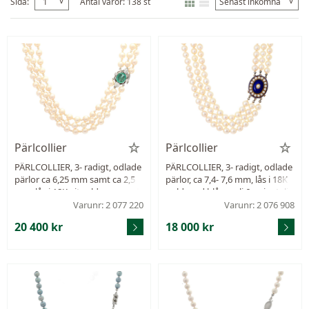
v
v
Sida:
1
Antal varor: 138 st
Senast inkomna
Pärlcollier
Pärlcollier
PÄRLCOLLIER, 3- radigt, odlade
PÄRLCOLLIER, 3- radigt, odlade
pärlor ca 6,25 mm samt ca 2,5
pärlor, ca 7,4- 7,6 mm, lås i 18K
mm, lås i 18K vitguld, smaragd,
guld med blå emalj & orientalis
4 äldre briljantslipade diamante
ka halvpärlor, längd 38 cm.
Varunr: 2 077 220
Varunr: 2 076 908
r ca 0,90 ctv, Erik Thomassons G
20 400 kr
18 000 kr
uld- & Juvelfirma, Stockholm 19
69, längd 36 cm, vikt 50,7 g, sm
aragd med nagg och slitna fase
ttkanter, en diamant med öppe
n inneslutning vid ytan samt m
indre nagg.