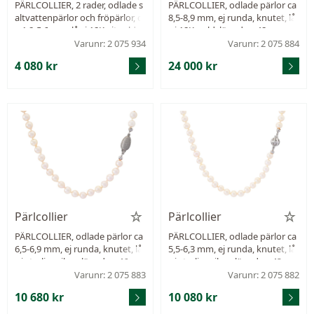
PÄRLCOLLIER, 2 rader, odlade s
PÄRLCOLLIER, odlade pärlor ca
altvattenpärlor och fröpärlor, c
8,5-8,9 mm, ej runda, knutet, lå
a 1,8-5,6 mm, lås i 18K vitguld, l
s i 18K guld, längd ca 48 cm.
ängd 44,5 cm, vikt 11,3 g, skört
Varunr: 2 075 934
Varunr: 2 075 884
silke.
4 080 kr
24 000 kr
Pärlcollier
Pärlcollier
PÄRLCOLLIER, odlade pärlor ca
PÄRLCOLLIER, odlade pärlor ca
6,5-6,9 mm, ej runda, knutet, lå
5,5-6,3 mm, ej runda, knutet, lå
s i sterlingsilver, längd ca 46 cm.
s i sterlingsilver, längd ca 43 cm.
Varunr: 2 075 883
Varunr: 2 075 882
10 680 kr
10 080 kr