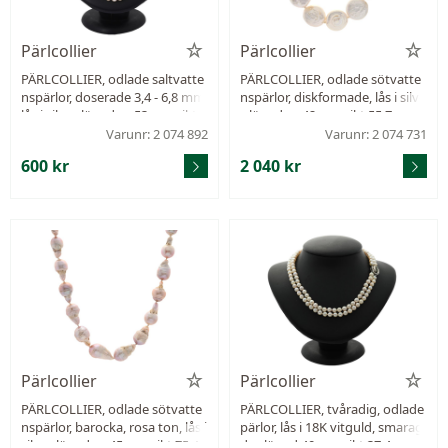
Pärlcollier
Pärlcollier
PÄRLCOLLIER, odlade saltvatte
PÄRLCOLLIER, odlade sötvatte
nspärlor, doserade 3,4 - 6,8 mm,
nspärlor, diskformade, lås i silve
lås i silver, längd ca 53 cm, vikt 1
r, längd ca 42 cm, vikt 55,7 g.
2,9 g, låset saknar sten.
Varunr: 2 074 892
Varunr: 2 074 731
600 kr
2 040 kr
Pärlcollier
Pärlcollier
PÄRLCOLLIER, odlade sötvatte
PÄRLCOLLIER, tvåradig, odlade
nspärlor, barocka, rosa ton, lås i
pärlor, lås i 18K vitguld, smarag
silver, längd ca 45 cm, vikt 75,4
der, längd 40 cm, vikt 37,4 g.