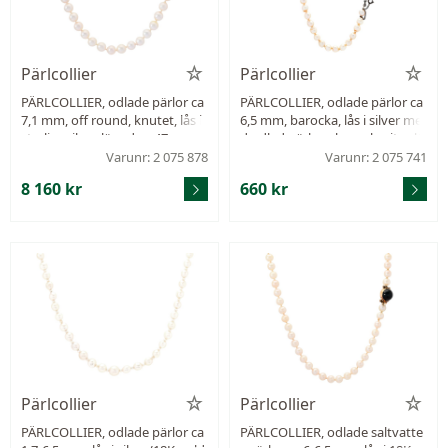
Pärlcollier
Pärlcollier
PÄRLCOLLIER, odlade pärlor ca
PÄRLCOLLIER, odlade pärlor ca
7,1 mm, off round, knutet, lås i
6,5 mm, barocka, lås i silver me
sterlingsilver, längd ca 47 cm.
d odlad pärla och markasiter, lä
ngd 44,5 cm, vikt 25,7 g, säkerh
Varunr: 2 075 878
Varunr: 2 075 741
etskedja.
8 160 kr
660 kr
Pärlcollier
Pärlcollier
PÄRLCOLLIER, odlade pärlor ca
PÄRLCOLLIER, odlade saltvatte