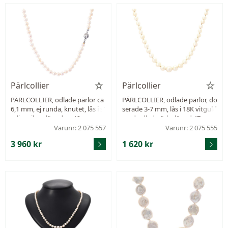
Pärlcollier
Pärlcollier
PÄRLCOLLIER, odlade pärlor ca
PÄRLCOLLIER, odlade pärlor, do
6,1 mm, ej runda, knutet, lås i st
serade 3-7 mm, lås i 18K vitguld
erlingsilver, längd ca 46 cm.
med odlad pärla, längd 47 cm,
vikt 13,7 g, knutet, något skört
Varunr: 2 075 557
Varunr: 2 075 555
pärlsilke.
3 960 kr
1 620 kr