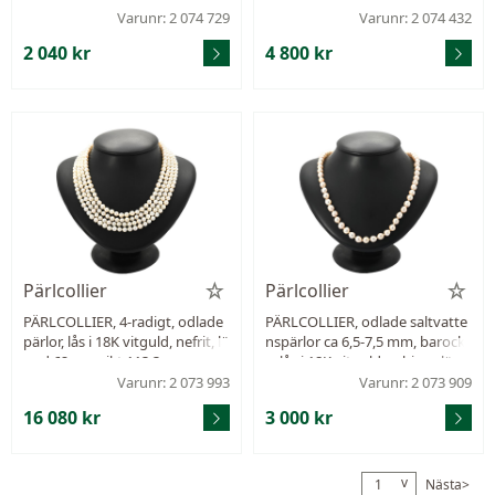
g.
Varunr: 2 074 729
Varunr: 2 074 432
2 040 kr
4 800 kr
Pärlcollier
Pärlcollier
PÄRLCOLLIER, 4-radigt, odlade
PÄRLCOLLIER, odlade saltvatte
pärlor, lås i 18K vitguld, nefrit, lä
nspärlor ca 6,5-7,5 mm, barock
ngd 62 cm, vikt 113,3 g.
a, lås i 18K vitguld, rubiner, läng
d ca 80 cm, vikt 51,7 g.
Varunr: 2 073 993
Varunr: 2 073 909
16 080 kr
3 000 kr
v
Nästa>
1