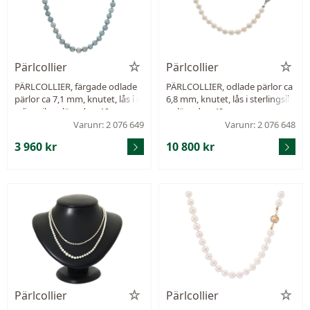
Pärlcollier
Pärlcollier
PÄRLCOLLIER, färgade odlade
PÄRLCOLLIER, odlade pärlor ca
pärlor ca 7,1 mm, knutet, lås i st
6,8 mm, knutet, lås i sterlingsilv
erlingsilver, längd ca 46 cm.
er, längd ca 42 cm.
Varunr: 2 076 649
Varunr: 2 076 648
3 960 kr
10 800 kr
Pärlcollier
Pärlcollier