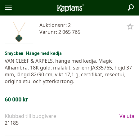
Sök
Logo
Öppna/stäng
meny
Auktionsnr: 2
Varunr: 2 065 765
Smycken
Hänge med kedja
VAN CLEEF & ARPELS, hänge med kedja, Magic
Alhambra, 18K guld, malakit, serienr JA335765, höjd 37
mm, längd 82/90 cm, vikt 17,1 g, certifikat, reseetui,
originaletui och ytterkartong.
60 000 kr
Klubbad till budgivare
Valuta
21185