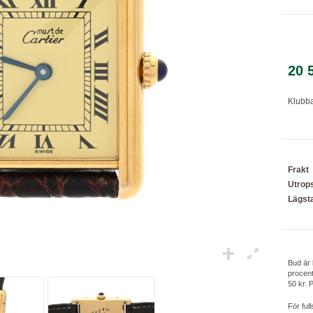
Laddar...
20 
Klubba
Frakt
Utrop
Lägsta
Bud är 
procent
50 kr. 
För ful