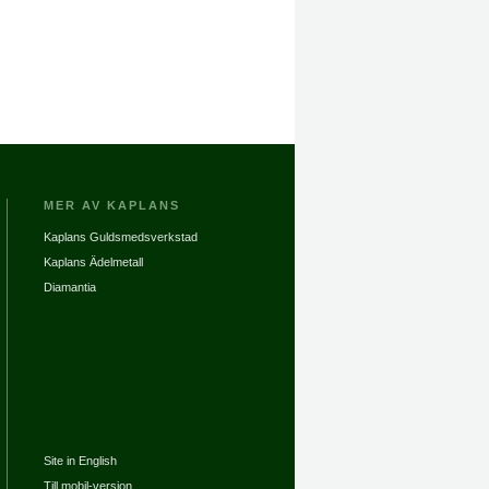
MER AV KAPLANS
Kaplans Guldsmedsverkstad
Kaplans Ädelmetall
Diamantia
Site in English
Till mobil-version