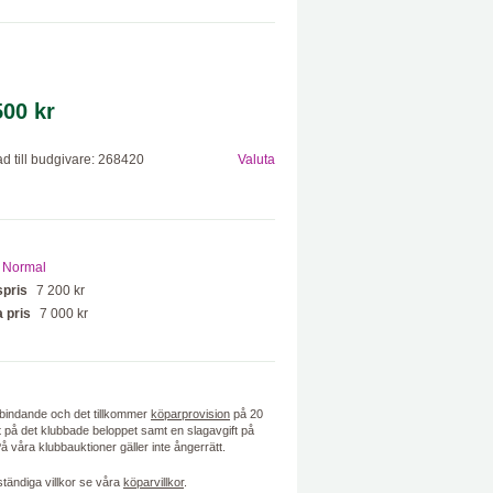
500 kr
d till budgivare: 268420
Valuta
Normal
spris
7 200 kr
 pris
7 000 kr
bindande och det tillkommer
köparprovision
på 20
 på det klubbade beloppet samt en slagavgift på
På våra klubbauktioner gäller inte ångerrätt.
lständiga villkor se våra
köparvillkor
.