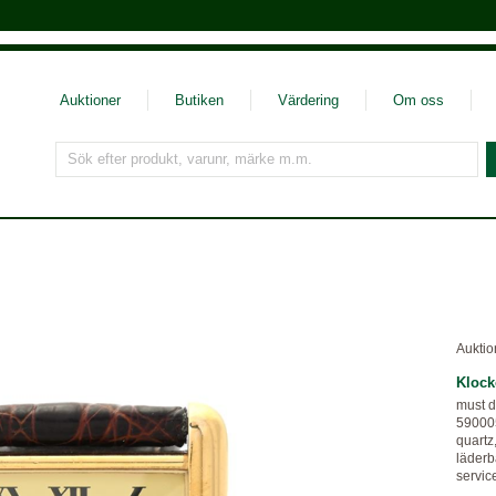
Auktioner
Butiken
Värdering
Om oss
Sök efter produkt, varunr, märke m.m.
Auktio
Klock
must d
590005
quartz,
läderb
servic