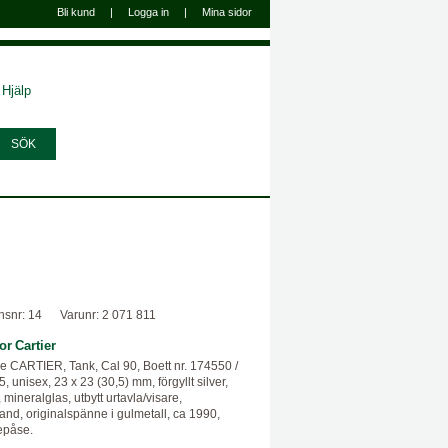
Bli kund
|
Logga in
|
Mina sidor
Hjälp
nsnr: 14
Varunr: 2 071 811
or
Cartier
e CARTIER, Tank, Cal 90, Boett nr. 174550 /
, unisex, 23 x 23 (30,5) mm, förgyllt silver,
 mineralglas, utbytt urtavla/visare,
and, originalspänne i gulmetall, ca 1990,
epåse.