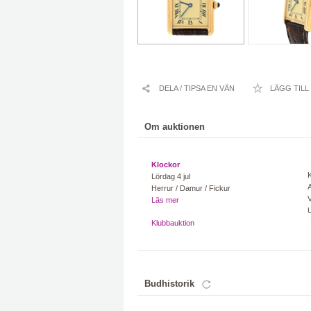
DELA / TIPSA EN VÄN
LÄGG TILL
Om auktionen
Klockor
Lördag 4 jul
A
Herrur / Damur / Fickur
V
Läs mer
Klubbauktion
Budhistorik