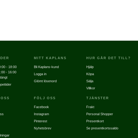
IDER
MITT KAPLANS
HUR GÅR DET TILL?
:00 - 18:00
Bli Kaplans-kund
Hjälp
:00 - 16:00
Logga in
Köpa
tängt
Glömt lösenord
Sälja
pettider
Villkor
 OSS
FÖLJ OSS
TJÄNSTER
Facebook
Frakt
oss
Instagram
Personal Shopper
Pinterest
Presentkort
Nyhetsbrev
Se presentkortssaldo
lningar