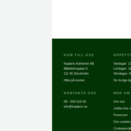
KOM TILL OSS
ÖPPETT
Kaplans Auktioner AB
Vardagar:
10
Biblioteksgatan 5
Lördagar:
11
111 46 Stockholm
Söndagar: S
Hitta på kartan
Se övriga öp
KONTAKTA OSS
MER OM
08 - 545 016 00
Om oss
info@kaplans.se
Jobba hos 
Pressrum
Om cookies
Cookieinstäl