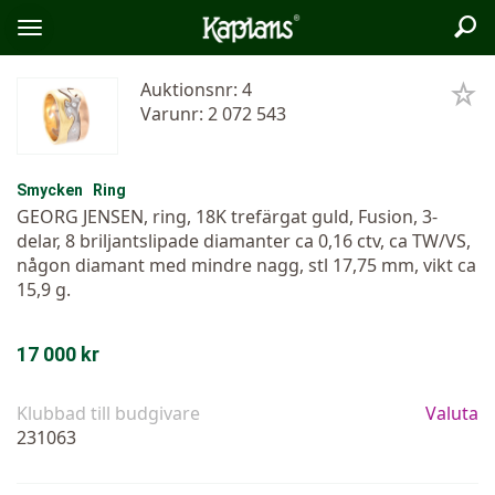
Sök
Logo
Öppna/stäng
meny
Auktionsnr: 4
Varunr: 2 072 543
Smycken
Ring
GEORG JENSEN, ring, 18K trefärgat guld, Fusion, 3-
delar, 8 briljantslipade diamanter ca 0,16 ctv, ca TW/VS,
någon diamant med mindre nagg, stl 17,75 mm, vikt ca
15,9 g.
17 000 kr
Klubbad till budgivare
Valuta
231063