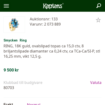
Sök
Logo
Öppna/stäng
meny
Auktionsnr: 133
Varunr: 2 073 889
Smycken
Ring
RING, 18K guld, ovalslipad topas ca 15,0 ctv, 8
briljantslipade diamanter ca 0,24 ctv, ca TCa-Ca/SI-P, stl
16,25 mm, vikt 12,5 g.
9 500 kr
Klubbad till budgivare
Valuta
80703
Normal
Frakt