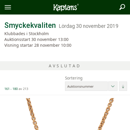
Sök
Logo
Öppna/stäng
meny
Smyckekvaliten
Lördag 30 november 2019
Klubbades i Stockholm
Auktionsstart
30 november 13:00
Visning startar
28 november 10:00
AVSLUTAD
Sortering
Vänd
Auktionsnummer
161 - 180
av 213
sorter