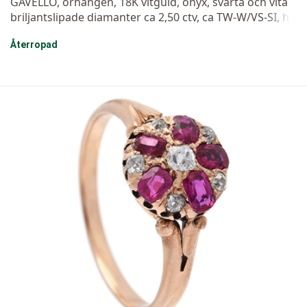
GAVELLO, örhängen, 18K vitguld, onyx, svarta och vita
briljantslipade diamanter ca 2,50 ctv, ca TW-W/VS-SI, hö
jd 4,5 cm, vikt 34,2 g, clips.
Återropad