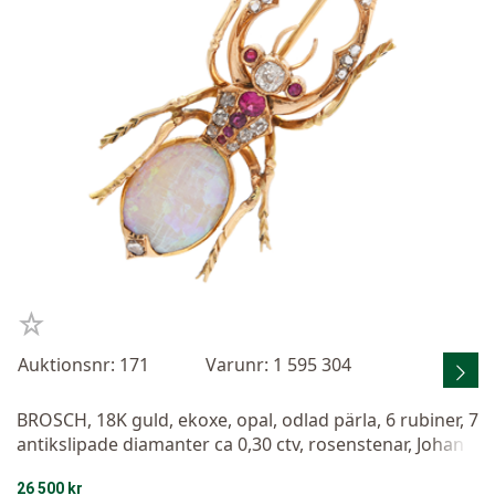
Auktionsnr: 171
Varunr: 1 595 304
BROSCH, 18K guld, ekoxe, opal, odlad pärla, 6 rubiner, 7
antikslipade diamanter ca 0,30 ctv, rosenstenar, Johan
Victor Aarne, Finland, Wiborg 1910, 4,8x2,0 cm, vikt 8,8
26 500 kr
g.