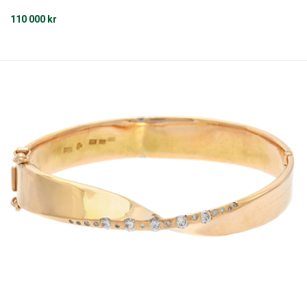
manter ca 0,27 ctv, ca W/VS, stl 16,25 mm, vikt 3,5 g.
110 000 kr