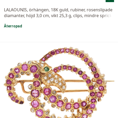
LALAOUNIS, örhängen, 18K guld, rubiner, rosenslipade
diamanter, höjd 3,0 cm, vikt 25,3 g, clips, mindre sprick
a i guldet på ena örhänget.
Återropad