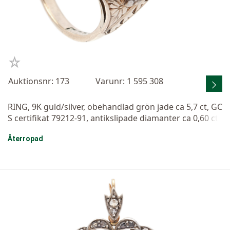
Auktionsnr: 173
Varunr: 1 595 308
RING, 9K guld/silver, obehandlad grön jade ca 5,7 ct, GC
S certifikat 79212-91, antikslipade diamanter ca 0,60 ct
v, stl 16,5 mm, vikt 6,0 g, några diamanter med nagg oc
Återropad
h skador.