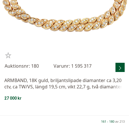
Auktionsnr: 180
Varunr: 1 595 317
ARMBAND, 18K guld, briljantslipade diamanter ca 3,20
ctv, ca TW/VS, längd 19,5 cm, vikt 22,7 g, två diamanter
med skada.
27 000 kr
161 - 180
av 213