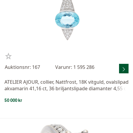
Auktionsnr: 167
Varunr: 1 595 286
ATELIER AJOUR, collier, Nattfrost, 18K vitguld, ovalslipad
akvamarin 41,16 ct, 36 briljantslipade diamanter 4,55 ct
v, ca TW/VS, fasetterade svarta diamanter 36,1 ctv, Stoc
50 000 kr
kholm 2010, längd 44 cm, vikt 50,2 g, hänget är löstagb
art, originalask.