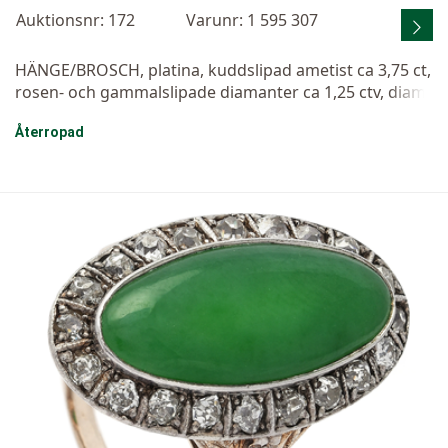
Auktionsnr: 172
Varunr: 1 595 307
HÄNGE/BROSCH, platina, kuddslipad ametist ca 3,75 ct,
rosen- och gammalslipade diamanter ca 1,25 ctv, diam
eter 3 cm, vikt 10,3 g, avtagbar nål i 18K vitguld, några
Återropad
diamanter med nagg.