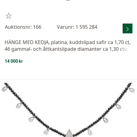
Auktionsnr: 166
Varunr: 1 595 284
HÄNGE MED KEDJA, platina, kuddslipad safir ca 1,70 ct,
46 gammal- och åttkantslipade diamanter ca 1,30 ctv, c
a W/VS, längd 40 cm, vikt 6,3 g, etui.
14 000 kr