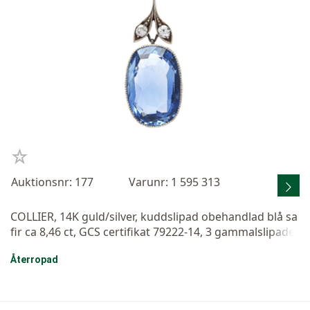
Auktionsnr: 177
Varunr: 1 595 313
COLLIER, 14K guld/silver, kuddslipad obehandlad blå sa
fir ca 8,46 ct, GCS certifikat 79222-14, 3 gammalslipade
diamanter ca 0,20 ctv, längd 40 cm, vikt 4,4 g, safir med
Återropad
sliten kulett och mycket små nagg på kronan.