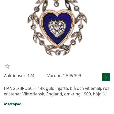
Auktionsnr: 174
Varunr: 1 595 309
HÄNGE/BROSCH, 14K guld, hjärta, blå och vit emalj, ros
enstenar, Viktoriansk, England, omkring 1900, höjd 3,5
cm, vikt 6,5 g, nålen går att montera av, etui.
Återropad