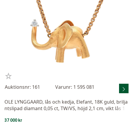
Auktionsnr: 161
Varunr: 1 595 081
OLE LYNGGAARD, lås och kedja, Elefant, 18K guld, brilja
ntslipad diamant 0,05 ct, TW/VS, höjd 2,1 cm, vikt lås 1
2,9 g, kedjans längd 45,5 cm, vikt 24,9 g, etui.
37 000 kr