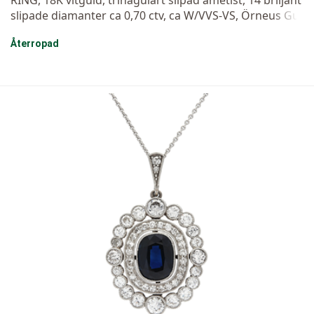
slipade diamanter ca 0,70 ctv, ca W/VVS-VS, Örneus Gul
dsmedja, Stockholm 1970-tal, stl 17,5 mm, vikt 11,6 g.
Återropad