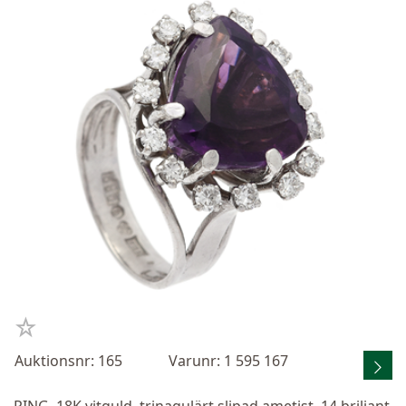
Auktionsnr: 165
Varunr: 1 595 167
RING, 18K vitguld, trinagulärt slipad ametist, 14 briljant