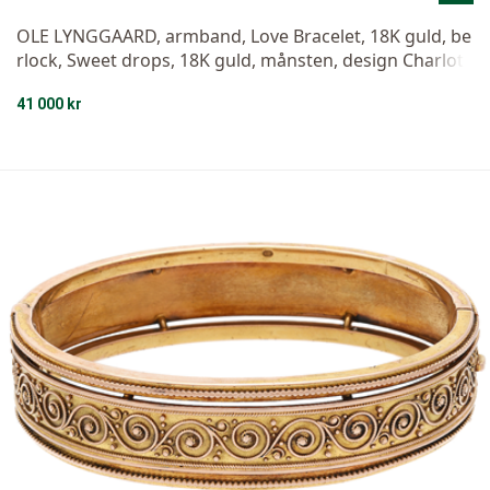
OLE LYNGGAARD, armband, Love Bracelet, 18K guld, be
rlock, Sweet drops, 18K guld, månsten, design Charlott
e Lynggaard, längd 19,5 cm, vikt 39,6 g, originaletui.
41 000 kr