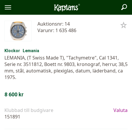
Sök
Logo
Öppna/stäng
meny
Auktionsnr: 14
Varunr: 1 635 486
Klockor
Lemania
LEMANIA, (T Swiss Made T), "Tachymetre", Cal 1341,
Serie nr. 3511812, Boett nr. 9803, kronograf, herrur, 38,5
mm, stål, automatisk, plexiglas, datum, läderband, ca
1975.
8 600 kr
Klubbad till budgivare
Valuta
151891