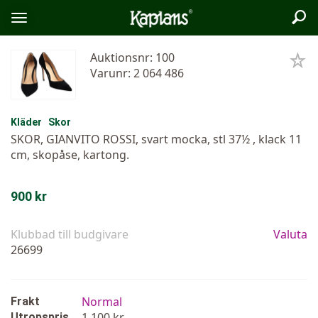
Sök
Logo
Öppna/stäng
meny
Auktionsnr: 100
Varunr: 2 064 486
Kläder
Skor
SKOR, GIANVITO ROSSI, svart mocka, stl 37½ , klack 11
cm, skopåse, kartong.
900 kr
Klubbad till budgivare
Valuta
26699
Normal
Frakt
1 100 kr
Utropspris