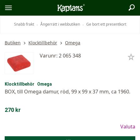
Sök
Logo
Öppna/stäng
meny
Snabb frakt
Ångerrätt i webbutiken
Ge bort ett presentkort
Butiken
Klocktillbehör
Omega
Varunr: 2 065 348
Klocktillbehör
Omega
BOX, till Omega damur, röd, 99 x 99 x 37 mm, ca 1960.
270 kr
Valuta