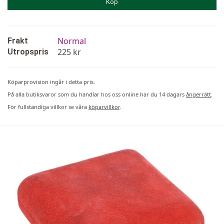
Köp
Normal
Frakt
225 kr
Utropspris
Köparprovision ingår i detta pris.
På alla butiksvaror som du handlar hos oss online har du 14 dagars
ångerrätt
.
För fullständiga villkor se våra
köparvillkor
.