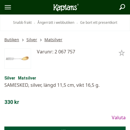
Sök
Logo
Öppna/stäng
meny
Snabb frakt
Ångerrätt i webbutiken
Ge bort ett presentkort
Butiken
Silver
Matsilver
Varunr: 2 067 757
Silver
Matsilver
SAMESKED, silver, längd 11,5 cm, vikt 16,5 g.
330 kr
Valuta