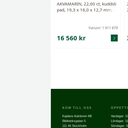
AKVAMARIN, 22,00 ct, kuddsli
pad, 19,3 x 16,0 x 12,7 mm, in
neslutningar, enligt uppgift frå
n Afghanistan.
Varunr: 1 911 879
16 560 kr
KOM TILL OSS
ÖPPETT
Kaplans Auktioner AB
Vardagar:
10
Biblioteksgatan 5
Lördagar:
11
111 46 Stockholm
Söndagar: S