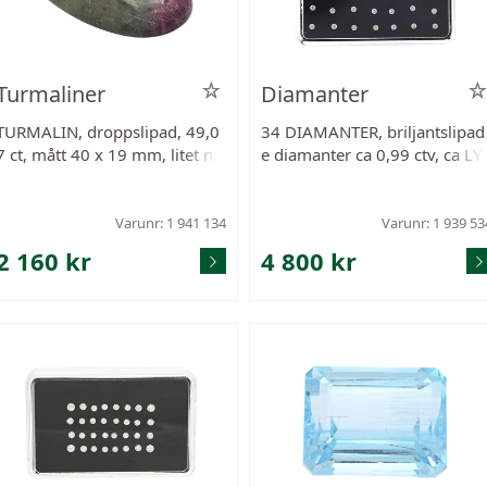
Turmaliner
Diamanter
TURMALIN, droppslipad, 49,0
34 DIAMANTER, briljantslipad
7 ct, mått 40 x 19 mm, litet na
e diamanter ca 0,99 ctv, ca LY
gg.
VVS-VS, diamanter 1,9 mm.
Varunr: 1 941 134
Varunr: 1 939 53
2 160 kr
4 800 kr