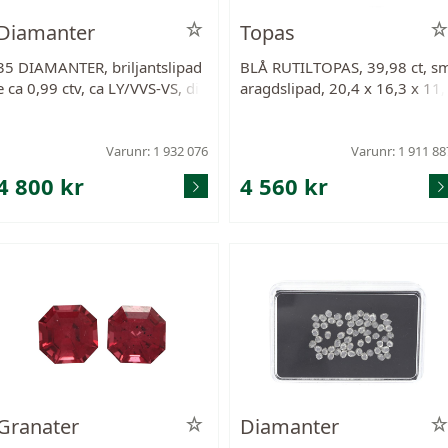
Diamanter
Topas
35 DIAMANTER, briljantslipad
BLÅ RUTILTOPAS, 39,98 ct, s
e ca 0,99 ctv, ca LY/VVS-VS, dia
aragdslipad, 20,4 x 16,3 x 11,
meter 1,9 mm.
7 mm, rutilinneslutningar, frå
Mocambique.
Varunr: 1 932 076
Varunr: 1 911 88
4 800 kr
4 560 kr
Granater
Diamanter