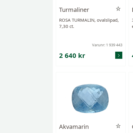
Turmaliner
ROSA TURMALIN, ovalslipad,
7,30 ct.
Varunr: 1 939 443
2 640 kr
Akvamarin