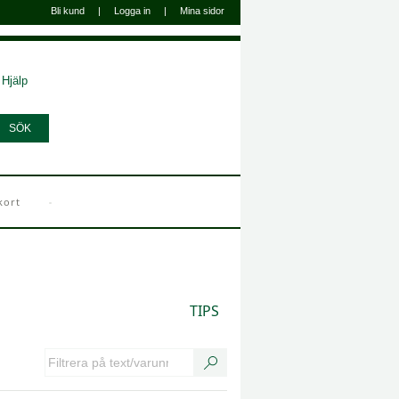
Bli kund
|
Logga in
|
Mina sidor
Hjälp
kort
TIPS