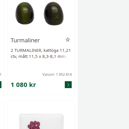
Turmaliner
2 TURMALINER, kattöga 11,21
,
ctv, mått 11,5 x 8,3-8,1 mm.
1
Varunr: 1 952 814
1 080 kr