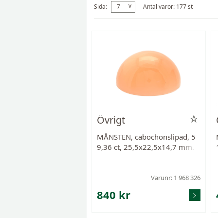
v
Sida:
7
Antal varor: 177 st
Övrigt
MÅNSTEN, cabochonslipad, 5
9,36 ct, 25,5x22,5x14,7 mm.
Varunr: 1 968 326
840 kr