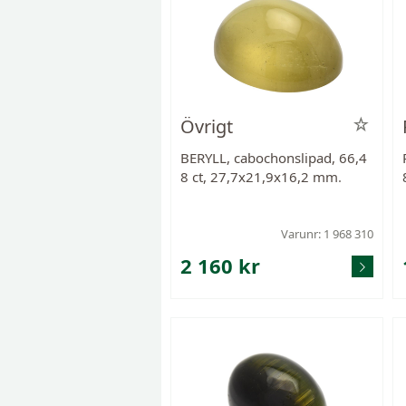
Övrigt
BERYLL, cabochonslipad, 66,4
8 ct, 27,7x21,9x16,2 mm.
Varunr: 1 968 310
2 160 kr