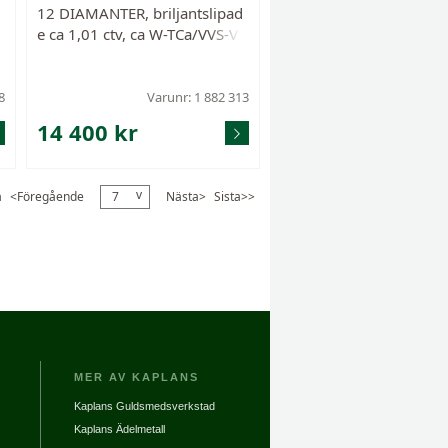
12 DIAMANTER, briljantslipad
,
e ca 1,01 ctv, ca W-TCa/VVS-V
f
S.
8
Varunr: 1 882 313
14 400 kr
v
a
<
Föregående
Nästa>
Sista>>
7
MER AV KAPLANS
Kaplans Guldsmedsverkstad
Kaplans Ädelmetall