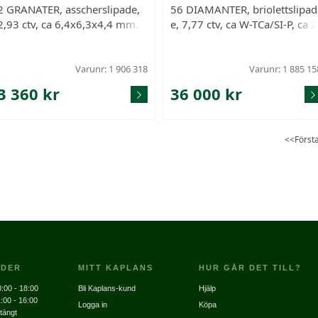
2 GRANATER, asscherslipade,
56 DIAMANTER, briolettslipad
2,93 ctv, ca 6,4x6,3x4,4 mm.
e, 7,77 ctv, ca W-TCa/SI-P, ca 2
7x2,3x1,9 - 3,3x2,5x2,4 mm, 
lera med nagg och skador.
Varunr: 1 906 318
Varunr: 1 885 15
3 360 kr
36 000 kr
<<Först
IDER
MITT KAPLANS
HUR GÅR DET TILL?
:00 - 18:00
Bli Kaplans-kund
Hjälp
:00 - 16:00
Logga in
Köpa
tängt