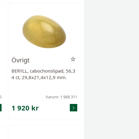
Övrigt
BERYLL, cabochonslipad, 56,3
4 ct, 29,8x21,4x12,9 mm.
5
Varunr: 1 968 311
1 920 kr