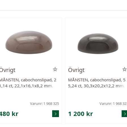
Övrigt
Övrigt
MÅNSTEN, cabochonslipad, 2
MÅNSTEN, cabochonslipad, 5
1,14 ct, 22,1x16,1x8,2 mm.
5,24 ct, 30,3x20,2x12,2 mm.
Varunr: 1 968 325
Varunr: 1 968 32
480 kr
1 200 kr