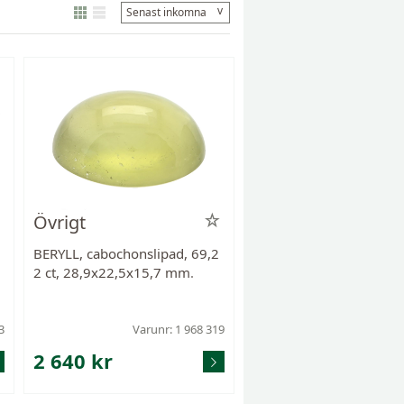
v
Senast inkomna
Övrigt
BERYLL, cabochonslipad, 69,2
2 ct, 28,9x22,5x15,7 mm.
3
Varunr: 1 968 319
2 640 kr