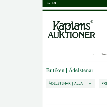
SV
|
EN
Sna
Butiken
|
Ädelstenar
ÄDELSTENAR | ALLA
v
PR