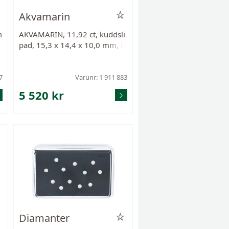
Akvamarin
m
AKVAMARIN, 11,92 ct, kuddsli
pad, 15,3 x 14,4 x 10,0 mm, in
n
neslutningar, enligt uppgift frå
n Afghanistan (Badkhshant gr
uvan).
7
Varunr: 1 911 883
5 520 kr
Diamanter