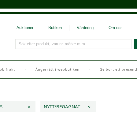
Auktioner
Butiken
Värdering
Om oss
Sök efter produkt, varunr, märke m.m.
bb frakt
Ångerrätt i webbutiken
Ge bort ett present
IS
v
NYTT/BEGAGNAT
v