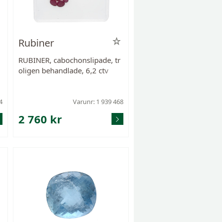
Rubiner
RUBINER, cabochonslipade, tr
/
oligen behandlade, 6,2 ctv
4
Varunr: 1 939 468
2 760 kr