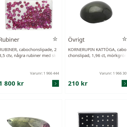
Rubiner
Övrigt
RUBINER, cabochonslipade, 2
KORNERUPIN KATTÖGA, cabo
8,5 ctv, några rubiner med ska
chonslipad, 1,96 ct, mörkgrön
dor och nagg.
8,3x7,8 mm.
Varunr: 1 966 444
Varunr: 1 966 30
1 800 kr
210 kr