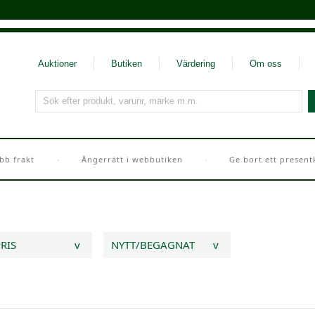
Auktioner
Butiken
Värdering
Om oss
Sök efter produkt, varunr, märke m.m.
bb frakt
Ångerrätt i webbutiken
Ge bort ett present
RIS
v
NYTT/BEGAGNAT
v