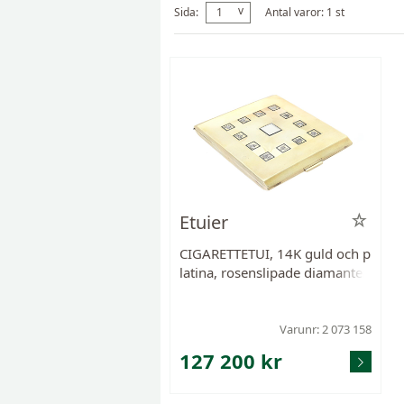
v
Sida:
1
Antal varor: 1 st
Etuier
CIGARETTETUI, 14K guld och p
latina, rosenslipade diamanter,
emalj, Moritz Stumpf & Sohn,
Polen, 1900-talets första hälft,
vikt 137,8 g, några stenar sak
Varunr: 2 073 158
nas.
127 200 kr