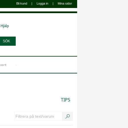
Bli kund
|
Logga in
|
Mina sidor
Hjälp
kort
TIPS