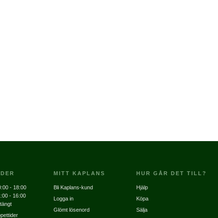
IDER
MITT KAPLANS
HUR GÅR DET TILL?
:00 - 18:00
Bli Kaplans-kund
Hjälp
:00 - 16:00
Logga in
Köpa
tängt
Glömt lösenord
Sälja
pettider