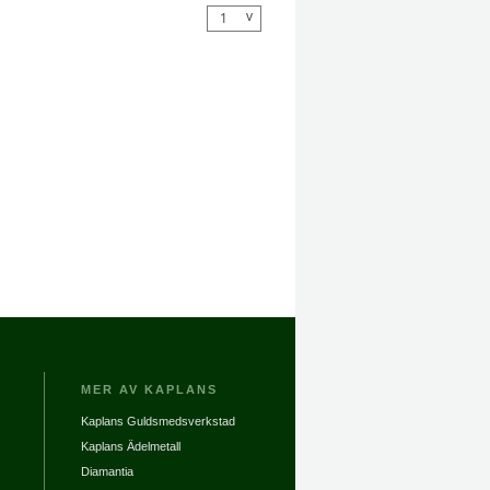
v
1
MER AV KAPLANS
Kaplans Guldsmedsverkstad
Kaplans Ädelmetall
Diamantia