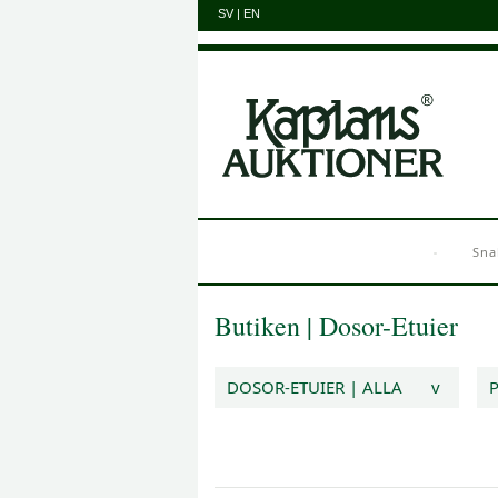
SV
|
EN
Sna
Butiken
|
Dosor-Etuier
DOSOR-ETUIER | ALLA
v
P