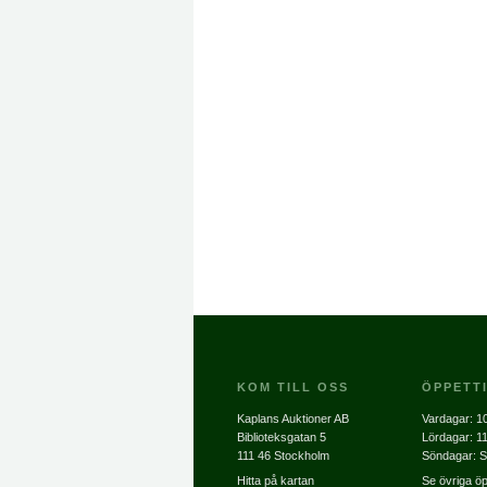
KOM TILL OSS
ÖPPETT
Kaplans Auktioner AB
Vardagar:
10
Biblioteksgatan 5
Lördagar:
11
111 46 Stockholm
Söndagar: S
Hitta på kartan
Se övriga öp