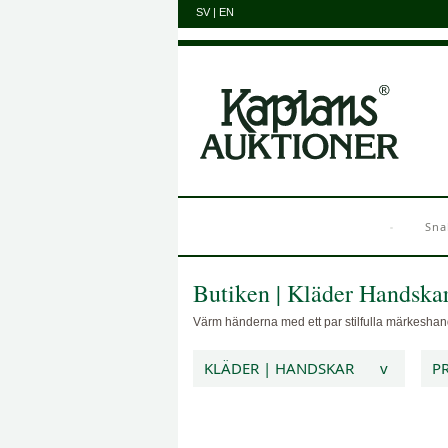
SV
|
EN
Sna
Butiken
|
Kläder
Handska
Värm händerna med ett par stilfulla märkeshands
KLÄDER | HANDSKAR
v
PR