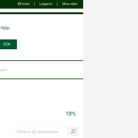
Bli kund
|
Logga in
|
Mina sidor
Hjälp
kort
TIPS