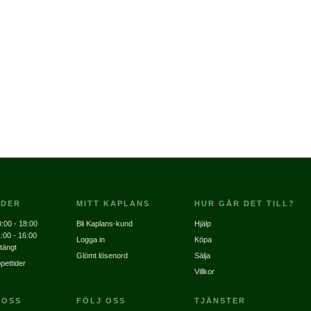
IDER
MITT KAPLANS
HUR GÅR DET TILL?
:00 - 18:00
Bli Kaplans-kund
Hjälp
:00 - 16:00
Logga in
Köpa
tängt
Glömt lösenord
Sälja
pettider
Villkor
 OSS
FÖLJ OSS
TJÄNSTER