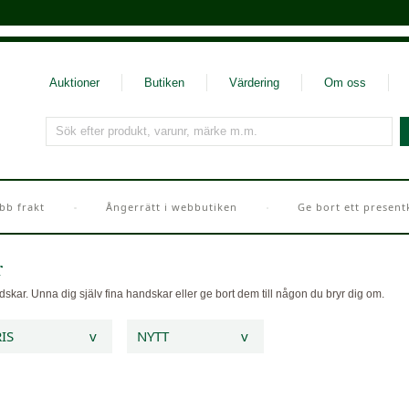
Auktioner
Butiken
Värdering
Om oss
Sök efter produkt, varunr, märke m.m.
bb frakt
Ångerrätt i webbutiken
Ge bort ett present
r
kar. Unna dig själv fina handskar eller ge bort dem till någon du bryr dig om.
IS
v
NYTT
v