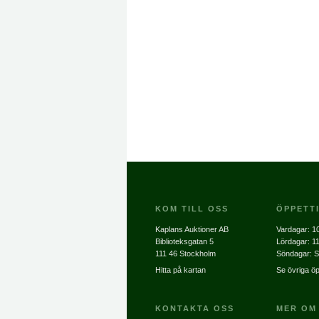
KOM TILL OSS
ÖPPETT
Kaplans Auktioner AB
Vardagar:
10
Biblioteksgatan 5
Lördagar:
11
111 46 Stockholm
Söndagar: S
Hitta på kartan
Se övriga öp
KONTAKTA OSS
MER OM