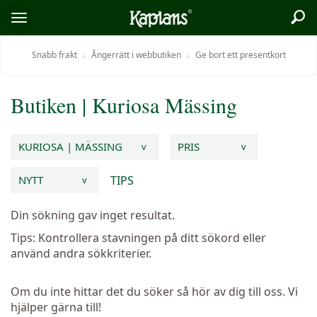
Sök
Logo
Öppna/stäng
meny
Snabb frakt
Ångerrätt i webbutiken
Ge bort ett presentkort
Butiken
|
Kuriosa
Mässing
KURIOSA | MÄSSING
PRIS
v
v
TIPS
NYTT
v
Din sökning gav inget resultat.
Tips: Kontrollera stavningen på ditt sökord eller
använd andra sökkriterier.
Om du inte hittar det du söker så hör av dig till oss. Vi
hjälper gärna till!