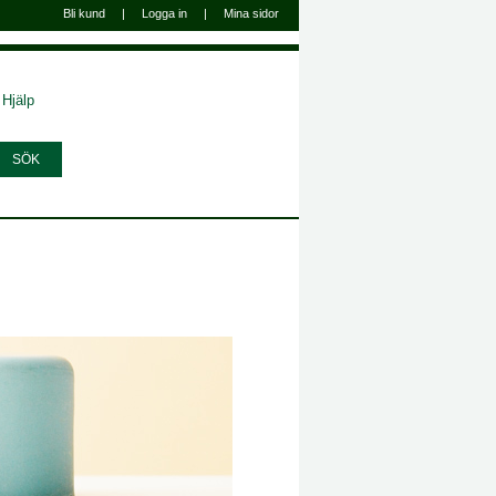
Bli kund
|
Logga in
|
Mina sidor
Hjälp