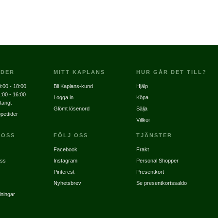
IDER
MITT KAPLANS
HUR GÅR DET TILL?
:00 - 18:00
Bli Kaplans-kund
Hjälp
:00 - 16:00
Logga in
Köpa
tängt
Glömt lösenord
Sälja
pettider
Villkor
 OSS
FÖLJ OSS
TJÄNSTER
Facebook
Frakt
oss
Instagram
Personal Shopper
Pinterest
Presentkort
Nyhetsbrev
Se presentkortssaldo
lningar