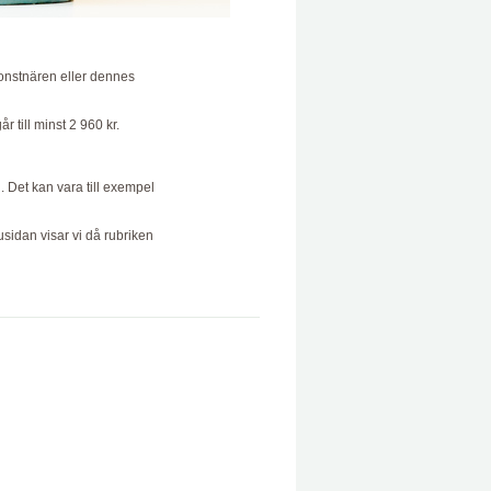
l konstnären eller dennes
 till minst 2 960 kr.
l. Det kan vara till exempel
usidan visar vi då rubriken