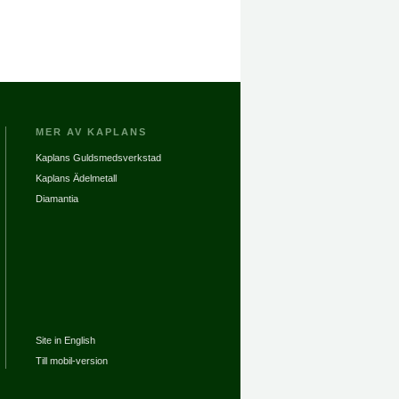
MER AV KAPLANS
Kaplans Guldsmedsverkstad
Kaplans Ädelmetall
Diamantia
Site in English
Till mobil-version