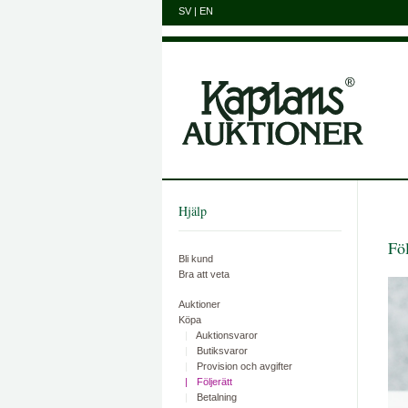
SV
|
EN
Hjälp
Föl
Bli kund
Bra att veta
Auktioner
Köpa
Auktionsvaror
Butiksvaror
Provision och avgifter
Följerätt
Betalning