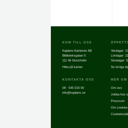
KOM TILL OSS
ÖPPETT
Kaplans Auktioner AB
Vardagar:
10
Biblioteksgatan 5
Lördagar:
11
111 46 Stockholm
Söndagar: S
Hitta på kartan
Se övriga öp
KONTAKTA OSS
MER OM
08 - 545 016 00
Om oss
info@kaplans.se
Jobba hos 
Pressrum
Om cookies
Cookieinstäl