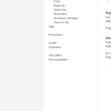
Frakt
Ångerrätt
Öppet köp
Avg
Minneslista
Vid 
Bevakade sökningar
efte
Tipsa en vän
Sälja
Följ
Presentkort
Var
Följ
Guider
måln
Inspiration
En l
Våra villkor
Följ
Personuppgifter