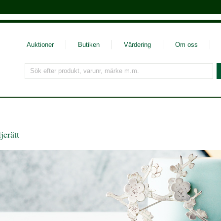
Auktioner
Butiken
Värdering
Om oss
Sök efter produkt, varunr, märke m.m.
jerätt