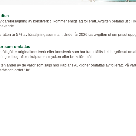
iften
vidareförsäljning av konstverk tillkommer enligt lag följerätt. Avgiften betalas ut til
rlevande.
erätten är 5 % av försäljningssumman. Under år 2026 tas avgiften ut om priset uppgår
or som omfattas
erätt gäller originalkonstverk eller konstverk som har framställts i ett begränsat anta
ingar, litografier, skulpturer, smycken eller bruksföremål.
iten andel av de varor som säljs hos Kaplans Auktioner omfattas av följerätt. På var
erätt och ordet "Ja".