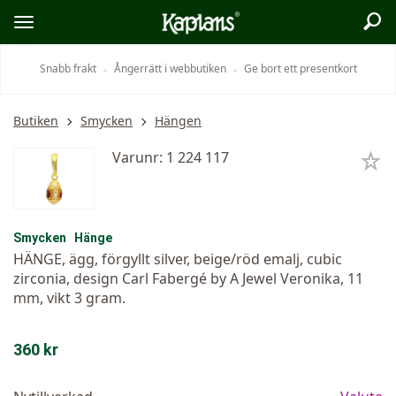
Sök
Logo
Öppna/stäng
meny
Snabb frakt
Ångerrätt i webbutiken
Ge bort ett presentkort
Butiken
Smycken
Hängen
Varunr: 1 224 117
Smycken
Hänge
HÄNGE, ägg, förgyllt silver, beige/röd emalj, cubic
zirconia, design Carl Fabergé by A Jewel Veronika, 11
mm, vikt 3 gram.
360 kr