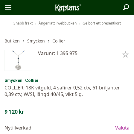
Sök
Logo
Öppna/stäng
meny
Snabb frakt
Ångerrätt i webbutiken
Ge bort ett presentkort
Butiken
Smycken
Collier
Varunr: 1 395 975
Smycken
Collier
COLLIER, 18K vitguld, 4 safirer 0,52 ctv, 61 briljanter
0,39 ctv, W/SI, längd 40/45, vikt 5 g.
9 120 kr
Nytillverkad
Valuta