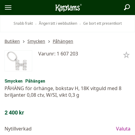
Sök
Logo
Öppna/stäng
meny
Snabb frakt
Ångerrätt i webbutiken
Ge bort ett presentkort
Butiken
Smycken
Påhängen
Varunr: 1 607 203
Smycken
Påhängen
PÅHÄNG för örhänge, bokstav H, 18K vitguld med 8
briljanter 0,08 ctv, W/SI, vikt 0,3 g
2 400 kr
Nytillverkad
Valuta