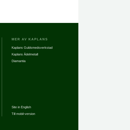
MER AV KAPLANS
Kaplans Guldsmedsverkstad
Kaplans Ädelmetall
Diamantia
Site in English
Till mobil-version