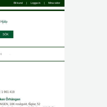
Bli kund
|
Logga in
|
Mina sidor
Hjälp
rt
: 1 961 419
ken
Örhängen
GEN, 18K roséguld, fåglar, 52