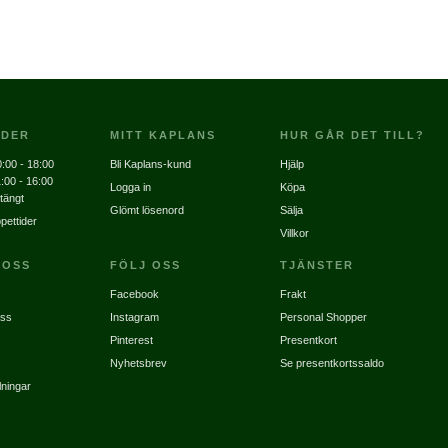
IDER
MITT KAPLANS
HUR GÅR DET TILL?
:00 - 18:00
Bli Kaplans-kund
Hjälp
:00 - 16:00
Logga in
Köpa
tängt
Glömt lösenord
Sälja
pettider
Villkor
 OSS
FÖLJ OSS
TJÄNSTER
Facebook
Frakt
oss
Instagram
Personal Shopper
Pinterest
Presentkort
Nyhetsbrev
Se presentkortssaldo
lningar