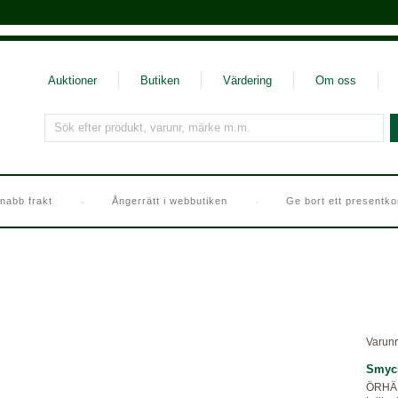
Auktioner
Butiken
Värdering
Om oss
Sök efter produkt, varunr, märke m.m.
nabb frakt
Ångerrätt i webbutiken
Ge bort ett presentko
Varunr
Smyc
ÖRHÄN