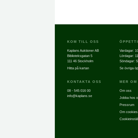
KOM TILL OSS
ÖPPETT
Kaplans Auktioner AB
Vardagar:
10
Biblioteksgatan 5
Lördagar:
11
111 46 Stockholm
Söndagar: S
Hitta på kartan
Se övriga öp
KONTAKTA OSS
MER OM
08 - 545 016 00
Om oss
info@kaplans.se
Jobba hos 
Pressrum
Om cookies
Cookieinstäl