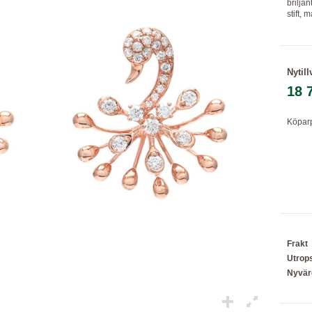
brilja
stift, 
Nytil
18 
Laddar...
Köparp
Frakt
Utrop
Nyvär