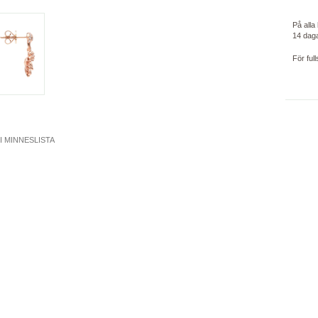
På alla
14 dag
För ful
 I MINNESLISTA