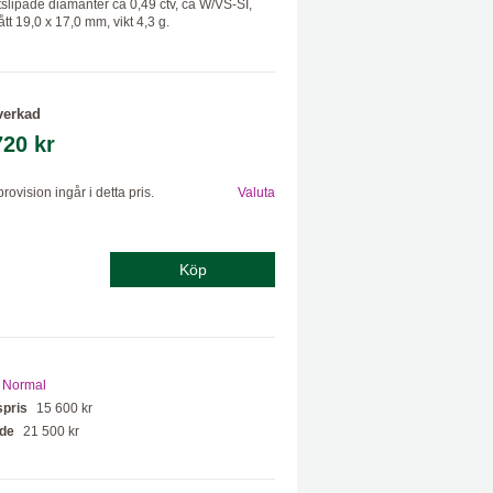
ntslipade diamanter ca 0,49 ctv, ca W/VS-SI,
mått 19,0 x 17,0 mm, vikt 4,3 g.
lverkad
720 kr
rovision ingår i detta pris.
Valuta
Köp
Normal
spris
15 600 kr
de
21 500 kr