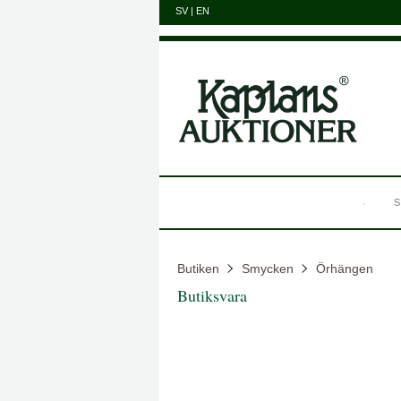
SV
|
EN
S
Butiken
Smycken
Örhängen
Butiksvara