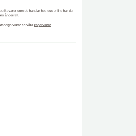
 butiksvaror som du handlar hos oss online har du
ars
ångerrätt
.
lständiga villkor se våra
köparvillkor
.