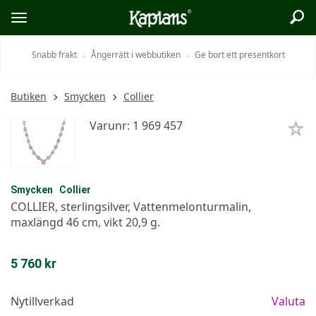
Sök
Logo
Öppna/stäng
meny
Snabb frakt
Ångerrätt i webbutiken
Ge bort ett presentkort
Butiken
Smycken
Collier
Varunr: 1 969 457
Smycken
Collier
COLLIER, sterlingsilver, Vattenmelonturmalin,
maxlängd 46 cm, vikt 20,9 g.
5 760 kr
Nytillverkad
Valuta