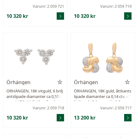
v, ca W-Cr/VVS-VS, stift, vikt 2,0
v, ca TCr-Cr/VVS-VS, stift, vikt 2,
g.
0 g.
Varunr: 2 059 721
Varunr: 2 059 719
10 320 kr
10 320 kr
Örhängen
Örhängen
ÖRHÄNGEN, 18K vitguld, 6 brilj
ÖRHÄNGEN, 18K guld, åttkants
antslipade diamanter ca 0,50 ct
lipade diamanter ca 0,14 ctv, sti
v, ca W-TCr/VVS-VS, stift, vikt 2,0
ft, längd 15,0 mm, vikt 3,5 g.
g.
Varunr: 2 059 718
Varunr: 2 059 717
10 320 kr
13 200 kr