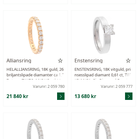
Alliansring
Enstensring
HELALLIANSRING, 18K guld, 26
ENSTENSRING, 18K vitguld, pri
briljantslipade diamanter ca 1,0
nsesslipad diamant 0,61 ct, TW
7 ctv, ca TW-TCr/VVS-VS, stl 16,5
(G)/VVS1, Gia Diamond Dossier
mm, vikt 2,9 g.
1149565149, Kaplans Safir, stl 1
Varunr: 2 059 780
Varunr: 2 059 777
6,25 mm, vikt 6,3 g.
21 840 kr
13 680 kr