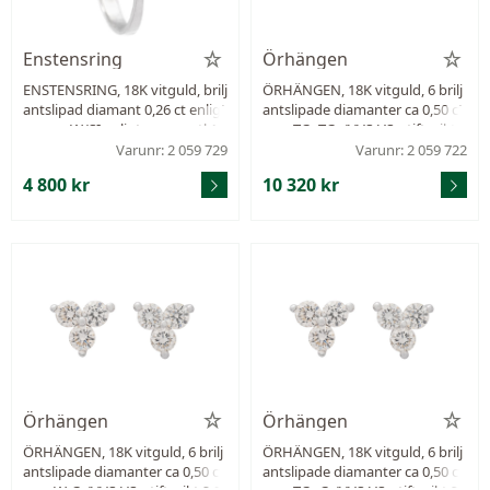
Enstensring
Örhängen
ENSTENSRING, 18K vitguld, brilj
ÖRHÄNGEN, 18K vitguld, 6 brilj
antslipad diamant 0,26 ct enligt
antslipade diamanter ca 0,50 ct
gravyr, W/SI enligt gravyr, stl 18
v, ca TCr-TCa/VVS-VS, stift, vikt
mm, vikt 2,3 g, slitna klor, ensta
2,0 g.
Varunr: 2 059 729
Varunr: 2 059 722
ka nagg på rondisten.
4 800 kr
10 320 kr
Örhängen
Örhängen
ÖRHÄNGEN, 18K vitguld, 6 brilj
ÖRHÄNGEN, 18K vitguld, 6 brilj
antslipade diamanter ca 0,50 ct
antslipade diamanter ca 0,50 ct