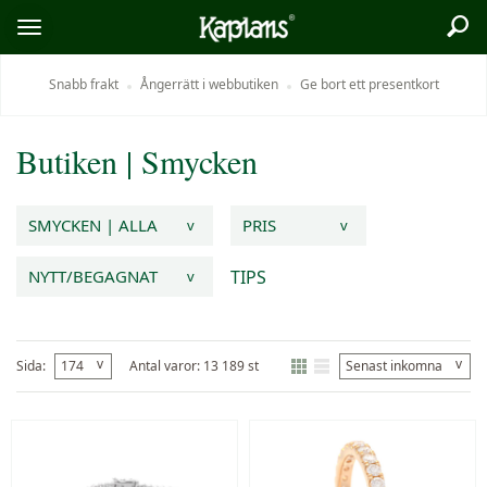
Sök
Logo
Öppna/stäng
meny
Snabb frakt
Ångerrätt i webbutiken
Ge bort ett presentkort
Butiken
|
Smycken
SMYCKEN | ALLA
PRIS
v
v
TIPS
NYTT/BEGAGNAT
v
v
v
Sida:
174
Antal varor: 13 189 st
Senast inkomna