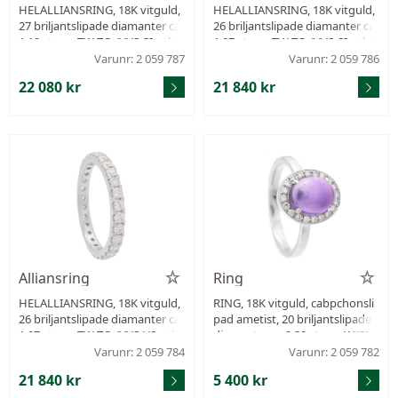
HELALLIANSRING, 18K vitguld,
HELALLIANSRING, 18K vitguld,
27 briljantslipade diamanter ca
26 briljantslipade diamanter ca
1,10 ctv, ca TW-TCr/VVS-SI, stl 1
1,07 ctv, ca TW-TCr/VVS-SI, stl 1
7 mm, vikt 2,9 g.
6,5 mm, vikt 2,9 g.
Varunr: 2 059 787
Varunr: 2 059 786
22 080 kr
21 840 kr
Alliansring
Ring
HELALLIANSRING, 18K vitguld,
RING, 18K vitguld, cabpchonsli
26 briljantslipade diamanter ca
pad ametist, 20 briljantslipade
1,07 ctv, ca TW-TCr/VVS-VS, stl 1
diamanter ca 0,20 ctv, ca W/SI, s
6,5 mm, vikt 2,8 g.
tl 17 mm, vikt 3,9 g.
Varunr: 2 059 784
Varunr: 2 059 782
21 840 kr
5 400 kr