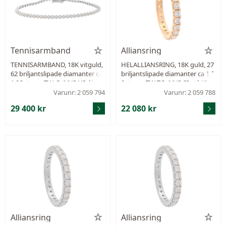
Tennisarmband
Alliansring
TENNISARMBAND, 18K vitguld,
HELALLIANSRING, 18K guld, 27
62 briljantslipade diamanter ca
briljantslipade diamanter ca 1,0
1,06 ctv, ca TW-Cr/VVS-VS, läng
9 ctv, ca TW-TCr/VVS-SI, stl 17 m
d 15,5 cm, vikt 6,4 g.
m, vikt 3,1 g.
Varunr: 2 059 794
Varunr: 2 059 788
29 400 kr
22 080 kr
Alliansring
Alliansring