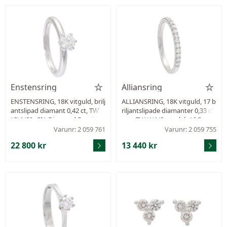
Enstensring
Alliansring
ENSTENSRING, 18K vitguld, brilj
ALLIANSRING, 18K vitguld, 17 b
antslipad diamant 0,42 ct, TW
riljantslipade diamanter 0,33 ct
(G)/VS2, GIA Diamond Dossier 2
v, ca TW-W/VS, storlek 16,5 mm,
536354558, storlek 17,25 mm, vi
vikt 2,4 g.
Varunr: 2 059 761
Varunr: 2 059 755
kt 4,5 g.
22 800 kr
13 440 kr