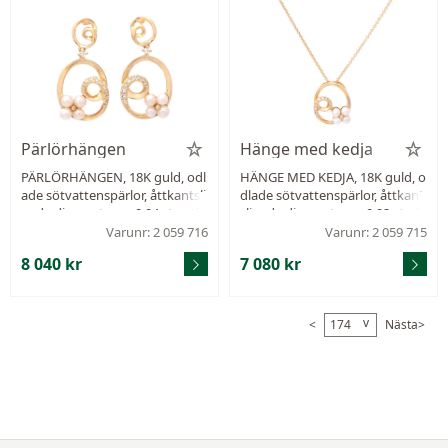
Pärlörhängen
Hänge med kedja
PÄRLÖRHÄNGEN, 18K guld, odl
HÄNGE MED KEDJA, 18K guld, o
ade sötvattenspärlor, åttkantsli
dlade sötvattenspärlor, åttkant
pade diamanter ca 0,04 ctv, stif
slipade diamanter ca 0,02 ctv, h
t, höjd 17,0 mm, vikt 2,3 g.
öjd 12,0 mm, kedja 42 cm, vikt
Varunr: 2 059 716
Varunr: 2 059 715
2,3 g.
8 040 kr
7 080 kr
v
<
Nästa>
174