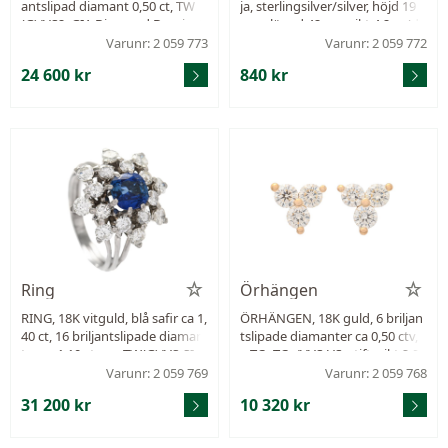
antslipad diamant 0,50 ct, TW
ja, sterlingsilver/silver, höjd 19
(G)/VS2, GIA Diamond Dossier 7
mm, längd 42 cm, vikt 4,2 g. (d)
538710517, storlek 16+ mm, vik
Varunr: 2 059 773
Varunr: 2 059 772
t 3,6 g.
24 600 kr
840 kr
Ring
Örhängen
RING, 18K vitguld, blå safir ca 1,
ÖRHÄNGEN, 18K guld, 6 briljan
40 ct, 16 briljantslipade diaman
tslipade diamanter ca 0,50 ctv, c
ter ca 1,10 ctv, ca TW(G)/VS-SI, s
a TCr-TCa/VVS-VS, stift, vikt 2,0
tl 18 mm, vikt 7,5 g, svaga klor
g.
Varunr: 2 059 769
Varunr: 2 059 768
på några ställen hos safiren.
31 200 kr
10 320 kr