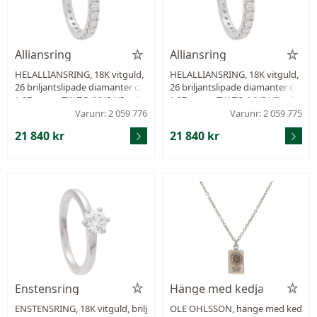
Alliansring
Alliansring
HELALLIANSRING, 18K vitguld,
HELALLIANSRING, 18K vitguld,
26 briljantslipade diamanter ca
26 briljantslipade diamanter ca
1,07 ctv, ca TW-TCr/VVS-VS, stl 1
1,07 ctv, ca TW-TCr/VVS-VS, stl 1
6 mm, vikt 2,6 g.
6 mm, vikt 2,7 g.
Varunr: 2 059 776
Varunr: 2 059 775
21 840 kr
21 840 kr
Enstensring
Hänge med kedja
ENSTENSRING, 18K vitguld, brilj
OLE OHLSSON, hänge med ked